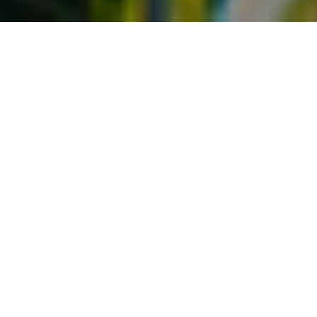
Avec l’arrivée des mois plus frais, Andorre se
transforme en une mosaïque de tons ocres,
rouges et dorés, créant un spectacle visuel qui
invite à profiter d’une escapade automnale. Els
Llacs Mountain Apartments, situés au pied des
pistes de Grandvalira, deviennent le refuge
idéal pour ceux qui recherchent la tranquillité et
le contact avec la nature. Bien que les pistes
soient fermées pour l’instant, l’environnement
continue d’offrir des activités et des plans
d’automne parfaits pour se déconnecter et
profiter de la nature.