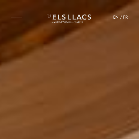
EN
/
FR