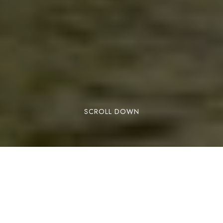
SCROLL DOWN
A prop dels Llacs Mountain Apartments hi ha el
Pas de la Casa, una població andorrana que fa
frontera amb França i que tant a l’hivern com a
l’estiu vessa de diversió i activitats.