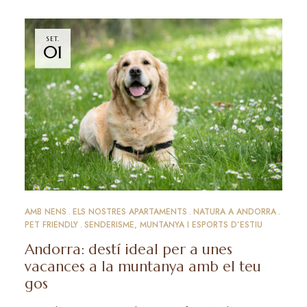
SET.
01
AMB NENS
ELS NOSTRES APARTAMENTS
NATURA A ANDORRA
PET FRIENDLY
SENDERISME, MUNTANYA I ESPORTS D’ESTIU
Andorra: destí ideal per a unes
vacances a la muntanya amb el teu
gos