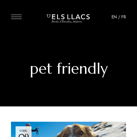
EN
/
FR
pet friendly
FEBR.
09