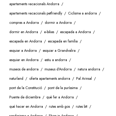
apartaments vacacionals Andorra
apartaments vacacionals petfriendly
Ciclisme a andorra
compres a Andorra
dormir a Andorra
dormir en Andorra
e-bikes
escapada a Andorra
escapada en Andorra
escapada en família
esquiar a Andorra
esquiar a Grandvalira
esquiar en Andorra
estiu a andorra
museos de andorra
museus d'Andorra
natura andorra
naturland
oferta apartaments andorra
Pal Arinsal
pont de la Constitució
pont de la puríssima
Puente de diciembre
què fer a Andorra
qué hacer en Andorra
rutes amb gos
rutes btt
senderisme a Andorra
Shop in Andorra