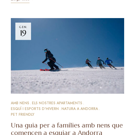
GEN.
19
AMB NENS
ELS NOSTRES APARTAMENTS
ESQUÍ I ESPORTS D'HIVERN
NATURA A ANDORRA
PET FRIENDLY
Una guia per a famílies amb nens que
comencen a esquiar a Andorra