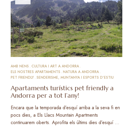
AMB NENS
CULTURA I ART A ANDORRA
ELS NOSTRES APARTAMENTS
NATURA A ANDORRA
PET FRIENDLY
SENDERISME, MUNTANYA I ESPORTS D’ESTIU
Apartaments turístics pet friendly a
Andorra per a tot l’any!
Encara que la temporada d’esquí arriba a la seva fi en
pocs dies, a Els Llacs Mountain Apartments
continuarem oberts. Aprofita els últims dies d’esquí …