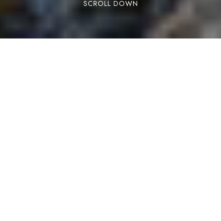
SCROLL DOWN
Actualmente los animales de compañía son una
parte importante de la familia. Cada vez
contamos más con ellos, incluso para las
vacaciones. Es muy frecuente que, aspectos
como elegir un destino, un modo de transporte,
el alojamiento y hasta las actividades, giren en
torno a ellos. Más allá de su simple compañía,
viajar con tu mascota puede tener un impacto
significativo tanto en tu bienestar como en el
suyo. No solo enriquecen tus experiencias, sino
que aportan múltiples beneficios, que