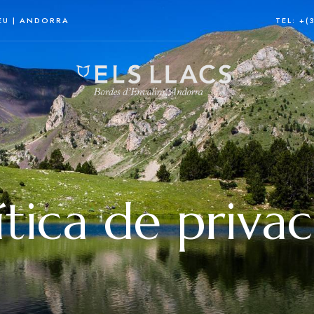
EU | ANDORRA
TEL: +(
ítica de privac