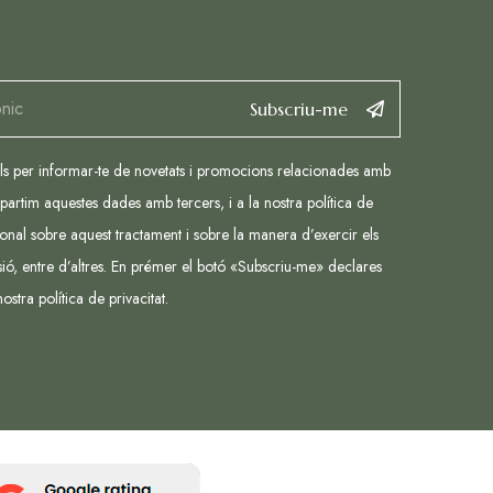
Subscriu-me
als per informar-te de novetats i promocions relacionades amb
partim aquestes dades amb tercers, i a la nostra política de
ional sobre aquest tractament i sobre la manera d’exercir els
ssió, entre d’altres. En prémer el botó «Subscriu-me» declares
 nostra
política de privacitat
.