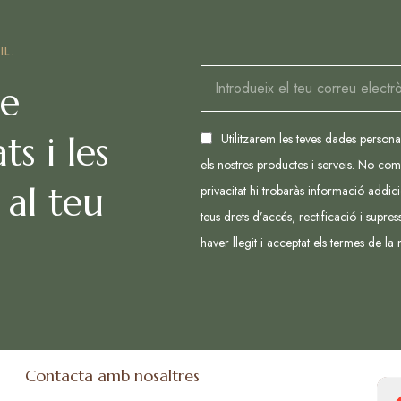
IL.
re
ts i les
Utilitzarem les teves dades person
els nostres productes i serveis. No com
 al teu
privacitat hi trobaràs informació addic
teus drets d’accés, rectificació i supre
haver llegit i acceptat els termes de la
Contacta amb nosaltres