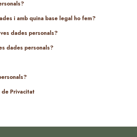
ersonals?
dades i amb quina base legal ho fem?
eves dades personals?
es dades personals?
personals?
 de Privacitat