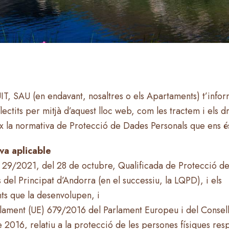
IT, SAU (en endavant, nosaltres o els Apartaments) t’info
lectits per mitjà d’aquest lloc web, com les tractem i els d
ix la normativa de Protecció de Dades Personals que ens és
va aplicable
ei 29/2021, del 28 de octubre, Qualificada de Protecció d
 del Principat d’Andorra (en el successiu, la LQPD), i els
ts que la desenvolupen, i
glament (UE) 679/2016 del Parlament Europeu i del Consell
e 2016, relatiu a la protecció de les persones físiques res