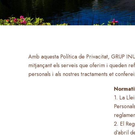
Amb aquesta Política de Privacitat, GRUP INU
mitjançant els serveis que oferim i queden ref
personals i als nostres tractaments et confere
Normati
1. La Ll
Personals
reglamen
2. El Re
d’abril d