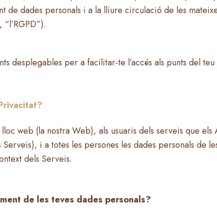
t de dades personals i a la lliure circulació de les mateix
, “l’RGPD”).
ts desplegables per a facilitar-te l’accés als punts del te
Privacitat?
t lloc web (la nostra Web), als usuaris dels serveis que els
els Serveis), i a totes les persones les dades personals de 
ontext dels Serveis.
tament de les teves dades personals?