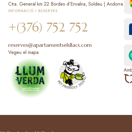
Ctra. General km 22 Bordes d’Envalira, Soldeu | Andorra
INFORMACIÓ I RESERVES
+(376) 752 752
reserves@apartamentselsllacs.com
Vegeu el mapa
Amb 