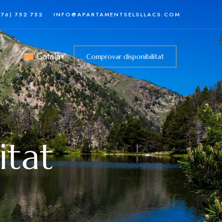
376) 752 752
INFO@APARTAMENTSELSLLACS.COM
Català
Comprovar disponibilitat
itat